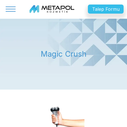
Talep Formu
ANA SAYFA
HAKKIMIZDA
Magic Crush
CIHAZLARIMIZ
İLETIŞIM